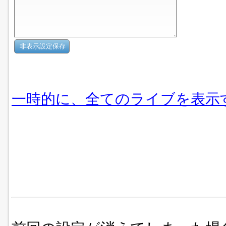
一時的に、全てのライブを表示