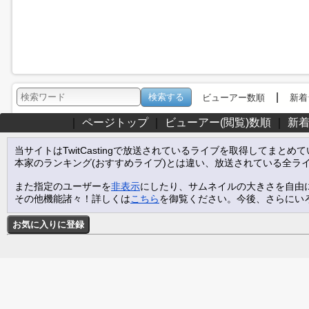
|
ビューアー数順
新着
｜
ページトップ
｜
ビューアー(閲覧)数順
｜
新
当サイトはTwitCastingで放送されているライブを取得してまとめ
本家のランキング(おすすめライブ)とは違い、放送されている全ラ
また指定のユーザーを
非表示
にしたり、サムネイルの大きさを自由
その他機能諸々！詳しくは
こちら
を御覧ください。今後、さらにい