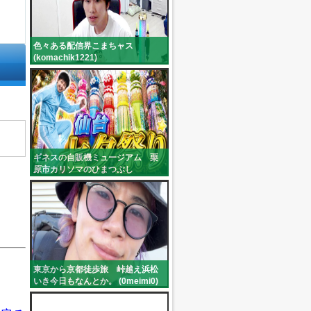
色々ある配信界こまちャス
(komachik1221)
ギネスの自販機ミュージアム 栗
原市カリソマのひまつぶし
(niko_yumepirika)
東京から京都徒歩旅 峠越え浜松
いき今日もなんとか。 (0meimi0)