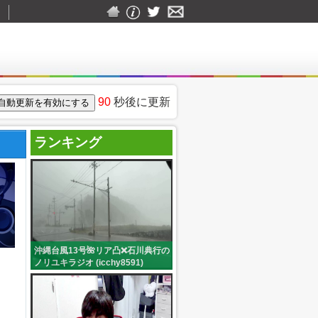
▼
90
秒後に更新
ランキング
沖縄台風13号🌺リア凸❌石川典行の
ノリユキラジオ (icchy8591)