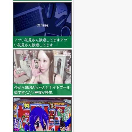
アツい初見さん歓迎してますアツ
い初見さん歓迎してます
(skkk_2525)
今からSERAちゃんとナイトプール
姫です₍ᐢ..ᐢ₎♡👑猫が枠主。
(r_154cm)