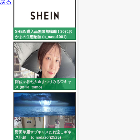
戻る
SHEIN購入品無限無職編！30代お
かまの生態配信 (b_nasu1001)
阿佐ヶ谷七夕🎋まつりみる♡キャ
ス (mille_tomo)
野田草履サブキャスたれ流しギネ
ス記録 (c:nodazori2525)