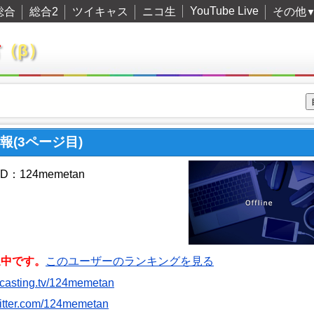
YouTube Live
総合
総合2
ツイキャス
ニコ生
その他
君
（β）
情報(3ページ目)
：124memetan
送中です。
このユーザーのランキングを見る
witcasting.tv/124memetan
twitter.com/124memetan