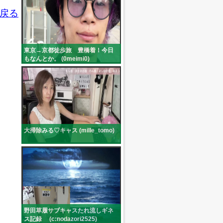
戻る
東京→京都徒歩旅 豊橋着！今日
もなんとか。 (0meimi0)
大掃除みる♡キャス (mille_tomo)
野田草履サブキャスたれ流しギネ
ス記録 (c:nodazori2525)