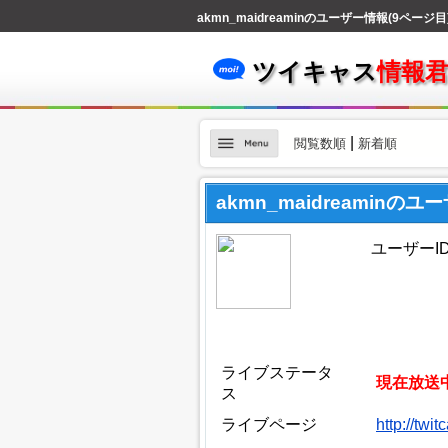
akmn_maidreaminのユーザー情報(9ページ目
ツイキャス
情報
|
閲覧数順
新着順
akmn_maidreaminの
ユーザーID：
ライブステータ
現在放送
ス
ライブページ
http://twi