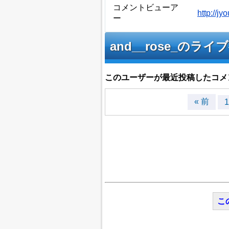
コメントビューア
http://j
ー
and__rose_の
このユーザーが最近投稿したコメ
« 前
1
こ