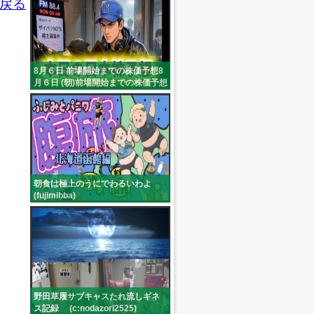
戻る
8月６日 前場開始までの株価予想8
月６日 (朝)前場開始までの株価予想
(mf4qmnizaq99266)
朝食は極上のうにでわるいわよ
(fujimibba)
野田草履サブキャスたれ流しギネ
ス記録 (c:nodazori2525)