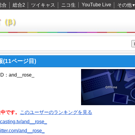
YouTube Live
総合
総合2
ツイキャス
ニコ生
その他
君
（β）
報(11ページ目)
：and__rose_
送中です。
このユーザーのランキングを見る
itcasting.tv/and__rose_
twitter.com/and__rose_