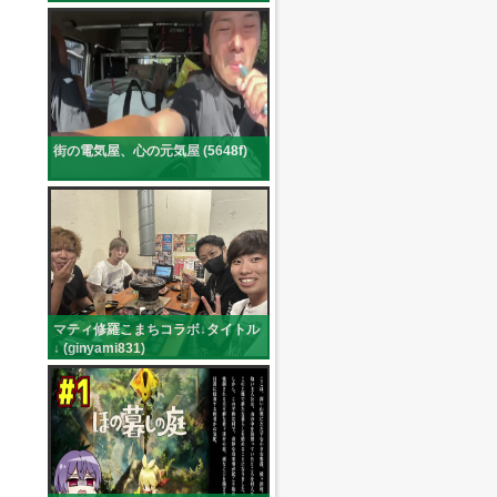
街の電気屋、心の元気屋 (5648f)
マティ修羅こまちコラボ↓タイトル
↓ (ginyami831)