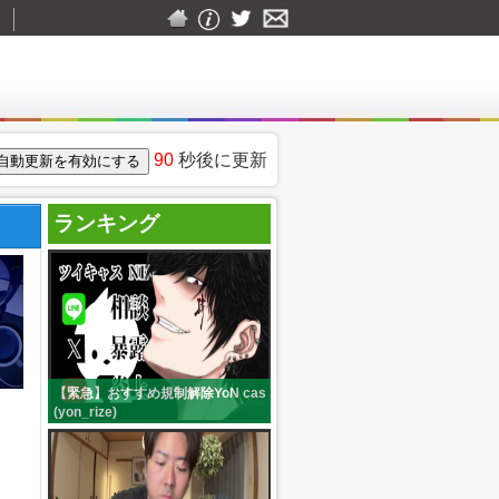
▼
90
秒後に更新
ランキング
【緊急】おすすめ規制解除YoN cas
(yon_rize)