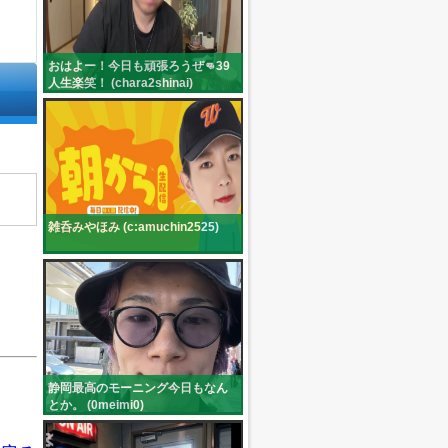
おはよー！今日も頑張ろうぜ👊39
人生楽笑！ (chara2shinai)
雑呑みやほみ (c:amuchin2525)
静岡最高のモーニング今日もなん
とか。 (0meimi0)