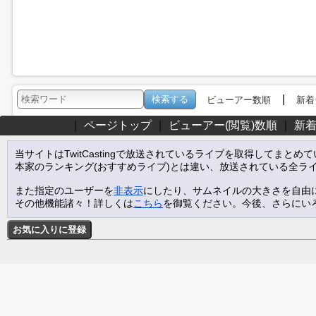
|
ビューアー数順
新着
｜
ページトップ
｜
ビューアー(閲覧)数順
｜
新
当サイトはTwitCastingで放送されているライブを取得してまとめ
本家のランキング(おすすめライブ)とは違い、放送されている全ラ
また指定のユーザーを
非表示
にしたり、サムネイルの大きさを自由
その他機能諸々！詳しくは
こちら
を御覧ください。今後、さらにい