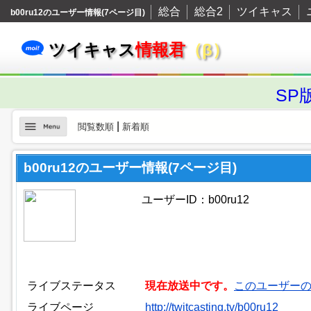
総合
総合2
ツイキャス
b00ru12のユーザー情報(7ページ目)
ツイキャス
情報君
（β）
SP
|
閲覧数順
新着順
b00ru12のユーザー情報(7ページ目)
ユーザーID：b00ru12
ライブステータス
現在放送中です。
このユーザー
ライブページ
http://twitcasting.tv/b00ru12