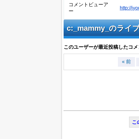
コメントビューア
http://
ー
c:_mammy_の
このユーザーが最近投稿したコメ
« 前
こ