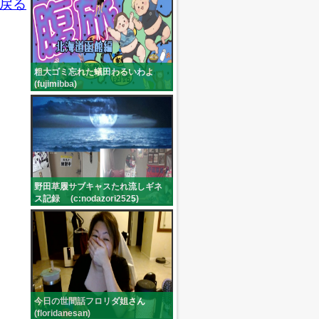
戻る
粗大ゴミ忘れた蟻田わるいわよ
(fujimibba)
野田草履サブキャスたれ流しギネ
ス記録 (c:nodazori2525)
今日の世間話フロリダ姐さん
(floridanesan)