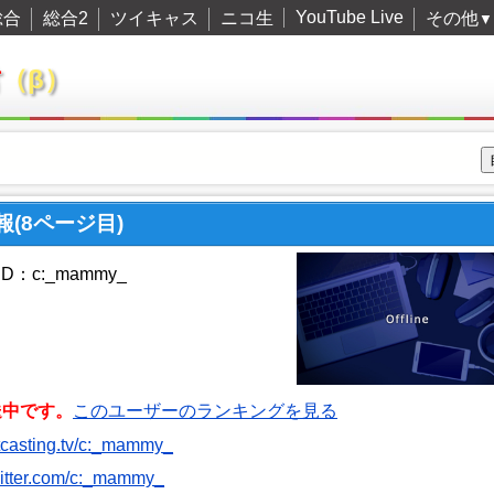
YouTube Live
総合
総合2
ツイキャス
ニコ生
その他
▼
君
（β）
報(8ページ目)
D：c:_mammy_
送中です。
このユーザーのランキングを見る
witcasting.tv/c:_mammy_
twitter.com/c:_mammy_