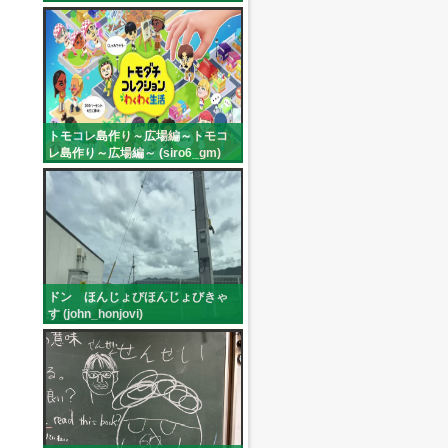
トモコレ島作り～広場編～トモコ
レ島作り～広場編～ (siro6_gm)
ドン ほんじょびほんじょびきゃ
す (john_honjovi)