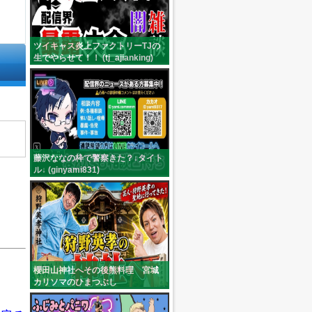
ツイキャス炎上ファクトリーTJの
生でやらせて！！ (tj_ajianking)
藤沢ななの枠で警察きた？↓タイト
ル↓ (ginyami831)
櫻田山神社へその後熊料理 宮城
カリソマのひまつぶし
(niko_yumepirika)