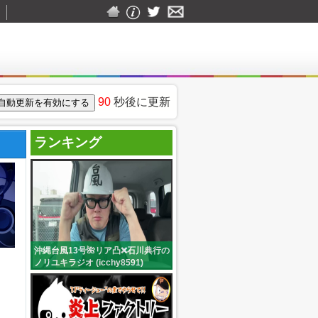
90
秒後に更新
ランキング
沖縄台風13号🌺リア凸❌石川典行の
ノリユキラジオ (icchy8591)