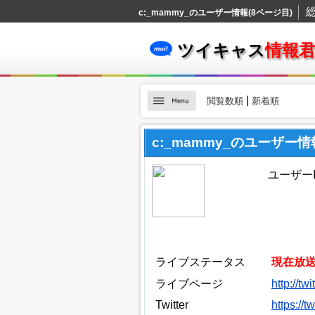
c:_mammy_のユーザー情報(8ページ目)
ツイキャス
情報
|
閲覧数順
新着順
c:_mammy_のユーザー情
ユーザーI
ライブステータス
現在放
ライブページ
http://t
Twitter
https://