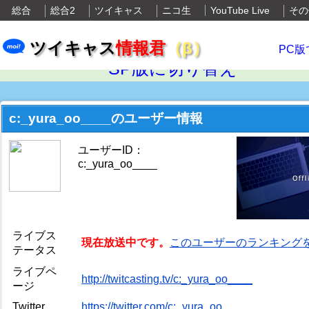
総合
総合2
ツイキャス
ニコ生
YouTube Live
その
ツイキャス
情報君
（β）
PC版
SP版に切り替え
c:_yura_oo____のユーザー情報
ユーザーID：
c:_yura_oo____
ライブス
現在放送中です。
このユーザーのランキング
テータス
ライブペ
http://twitcasting.tv/c:_yura_oo____
ージ
Twitter
https://twitter.com/c:_yura_oo____