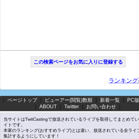
この検索ページをお気に入りに登録する
ランキング
｜
ページトップ
｜
ビューアー(閲覧)数順
｜
新着一覧
｜
PC
｜
ABOUT
｜
Twitter
｜
お問い合わせ
｜
当サイトはTwitCastingで放送されているライブを取得してまとめて
イトです。
本家のランキング(おすすめライブ)とは違い、放送されている全ライ
集計するようにしています！