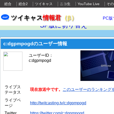
総合
総合2
ツイキャス
ニコ生
YouTube Live
その
ツイキャス
情報君
（β）
PC版
SP版に切り替え
c:dgpmpogdのユーザー情報
ユーザーID：
c:dgpmpogd
ライブス
現在放送中です。
このユーザーのランキング
テータス
ライブペ
http://twitcasting.tv/c:dgpmpogd
ージ
Twitter
https://twitter.com/c:dgpmpogd