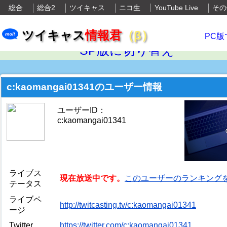
総合
総合2
ツイキャス
ニコ生
YouTube Live
その
ツイキャス
情報君
（β）
PC版
SP版に切り替え
c:kaomangai01341のユーザー情報
ユーザーID：
c:kaomangai01341
ライブス
現在放送中です。
このユーザーのランキング
テータス
ライブペ
http://twitcasting.tv/c:kaomangai01341
ージ
Twitter
https://twitter.com/c:kaomangai01341