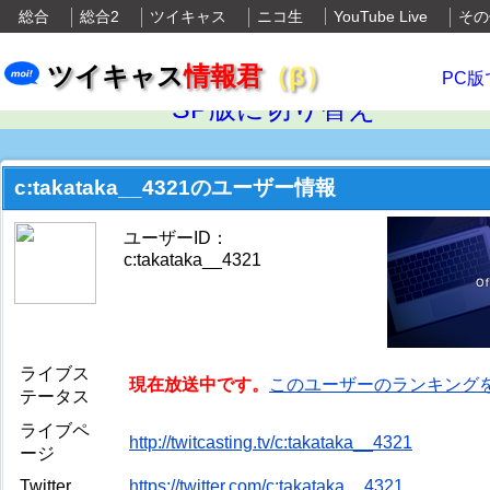
総合
総合2
ツイキャス
ニコ生
YouTube Live
その
ツイキャス
情報君
（β）
PC版
SP版に切り替え
c:takataka__4321のユーザー情報
ユーザーID：
c:takataka__4321
ライブス
現在放送中です。
このユーザーのランキング
テータス
ライブペ
http://twitcasting.tv/c:takataka__4321
ージ
Twitter
https://twitter.com/c:takataka__4321