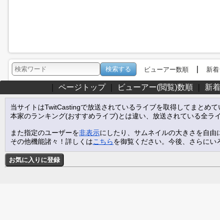
|
ビューアー数順
新着
｜
ページトップ
｜
ビューアー(閲覧)数順
｜
新
当サイトはTwitCastingで放送されているライブを取得してまとめ
本家のランキング(おすすめライブ)とは違い、放送されている全ラ
また指定のユーザーを
非表示
にしたり、サムネイルの大きさを自由
その他機能諸々！詳しくは
こちら
を御覧ください。今後、さらにい