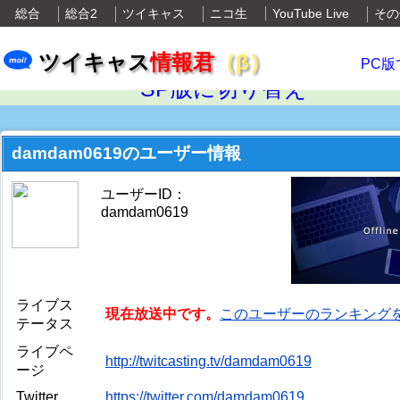
総合
総合2
ツイキャス
ニコ生
YouTube Live
その
ツイキャス
情報君
（β）
PC版
SP版に切り替え
damdam0619のユーザー情報
ユーザーID：
damdam0619
ライブス
現在放送中です。
このユーザーのランキング
テータス
ライブペ
http://twitcasting.tv/damdam0619
ージ
Twitter
https://twitter.com/damdam0619