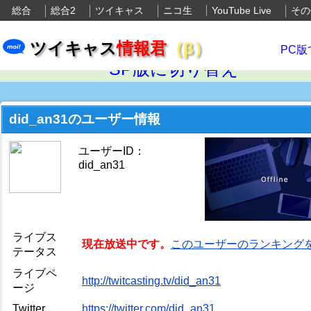
総合
総合2
ツイキャス
ニコ生
YouTube Live
その
ツイキャス
情報君
（β）
PC版
SP版に切り替え
did_an31のユーザー情報
ユーザーID：
did_an31
ライブス
現在放送中です。
このユーザーのランキング
テータス
ライブペ
http://twitcasting.tv/did_an31
ージ
Twitter
https://twitter.com/did_an31