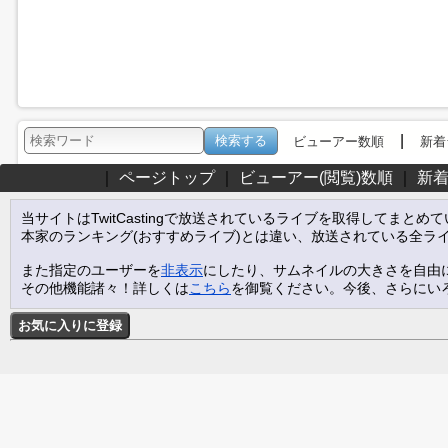
|
ビューアー数順
新着
｜
ページトップ
｜
ビューアー(閲覧)数順
｜
新
当サイトはTwitCastingで放送されているライブを取得してまとめ
本家のランキング(おすすめライブ)とは違い、放送されている全ラ
また指定のユーザーを
非表示
にしたり、サムネイルの大きさを自由
その他機能諸々！詳しくは
こちら
を御覧ください。今後、さらにい