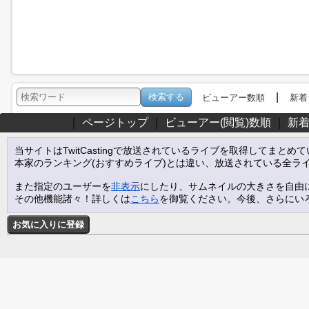
|
ビューアー数順
新着
｜
ページトップ
｜
ビューアー(閲覧)数順
｜
新
当サイトはTwitCastingで放送されているライブを取得してまとめ
本家のランキング(おすすめライブ)とは違い、放送されている全ラ
また指定のユーザーを
非表示
にしたり、サムネイルの大きさを自由
その他機能諸々！詳しくは
こちら
を御覧ください。今後、さらにい