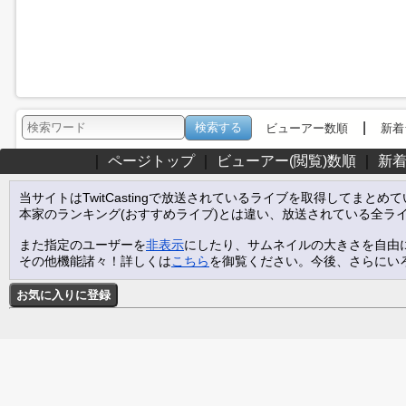
|
ビューアー数順
新着
｜
ページトップ
｜
ビューアー(閲覧)数順
｜
新
当サイトはTwitCastingで放送されているライブを取得してまとめ
本家のランキング(おすすめライブ)とは違い、放送されている全ラ
また指定のユーザーを
非表示
にしたり、サムネイルの大きさを自由
その他機能諸々！詳しくは
こちら
を御覧ください。今後、さらにい