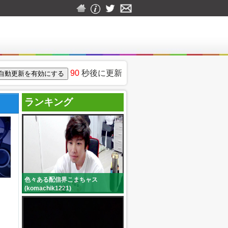
90
秒後に更新
ランキング
色々ある配信界こまちャス
(komachik1221)