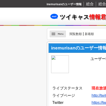
総合
総合
inemurisanのユーザー情報
ツイキャス
情報
|
閲覧数順
新着順
inemurisanのユーザー情
ユーザーID
ライブステータス
現在放
ライブページ
http://tw
Twitter
https://