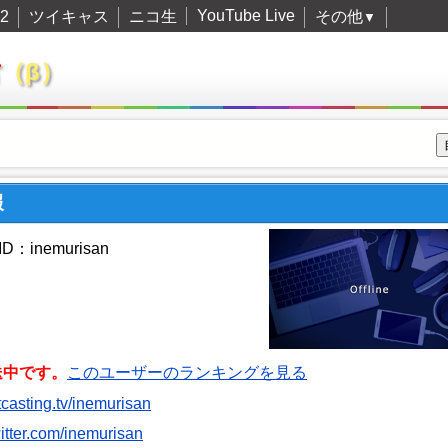
YouTube Live
2
ツイキャス
ニコ生
その他
▼
君
（β）
報
：inemurisan
送中です。
このユーザーのランキングを見る
itcasting.tv/inemurisan
twitter.com/inemurisan