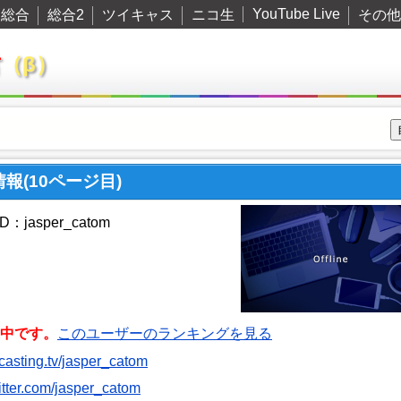
YouTube Live
総合
総合2
ツイキャス
ニコ生
その他
君
（β）
情報(10ページ目)
：jasper_catom
中です。
このユーザーのランキングを見る
itcasting.tv/jasper_catom
witter.com/jasper_catom