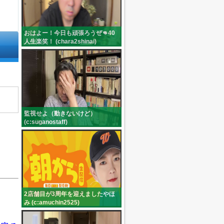
おはよー！今日も頑張ろうぜ👊40
人生楽笑！ (chara2shinai)
監視せよ（動きないけど）
(c:suganostaff)
2店舗目が3周年を迎えましたやほ
み (c:amuchin2525)