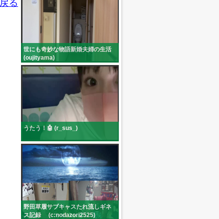
戻る
世にも奇妙な物語新婚夫婦の生活
(oujityama)
うたう！🤖 (r_sus_)
野田草履サブキャスたれ流しギネ
ス記録 (c:nodazori2525)