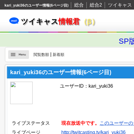
総合
総合2
ツイキャス
kari_yuki36のユーザー情報(6ページ目)
ツイキャス
情報君
（β）
SP
|
閲覧数順
新着順
kari_yuki36のユーザー情報(6ページ目)
ユーザーID：kari_yuki36
ライブステータス
現在放送中です。
このユーザーの
ライブページ
http://twitcasting.tv/kari_yuki36