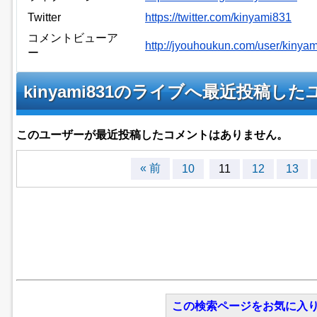
Twitter
https://twitter.com/kinyami831
コメントビューア
http://jyouhoukun.com/user/kiny
ー
kinyami831のライブへ最近投稿し
このユーザーが最近投稿したコメントはありません。
« 前
10
11
12
13
この検索ページをお気に入