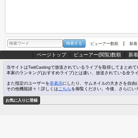
|
ビューアー数順
新着
｜
ページトップ
｜
ビューアー(閲覧)数順
｜
新
当サイトはTwitCastingで放送されているライブを取得してまとめ
本家のランキング(おすすめライブ)とは違い、放送されている全ラ
また指定のユーザーを
非表示
にしたり、サムネイルの大きさを自由
その他機能諸々！詳しくは
こちら
を御覧ください。今後、さらにい