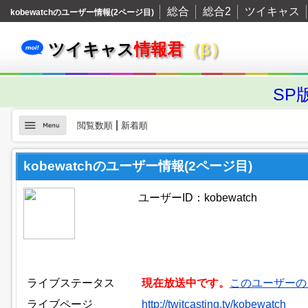
総合
総合2
ツイキャス
kobewatchのユーザー情報(2ページ目)
ツイキャス
情報君
（β）
SP
|
閲覧数順
新着順
kobewatchのユーザー情報(2ページ目)
ユーザーID：kobewatch
ライブステータス
現在放送中です。
このユーザーの
ライブページ
http://twitcasting.tv/kobewatch