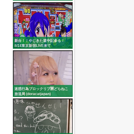
(sakito_official)
新台！！やじきた道中記参る！
8/14東京新宿LIVE来て
(c:aibon524)
迷惑行為ブロックリプ🈲どらねこ
放送局 (doracatjapan)