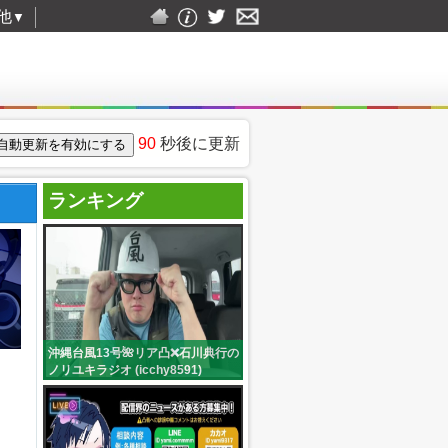
他
▼
90
秒後に更新
ランキング
沖縄台風13号🌺リア凸❌石川典行の
ノリユキラジオ (icchy8591)