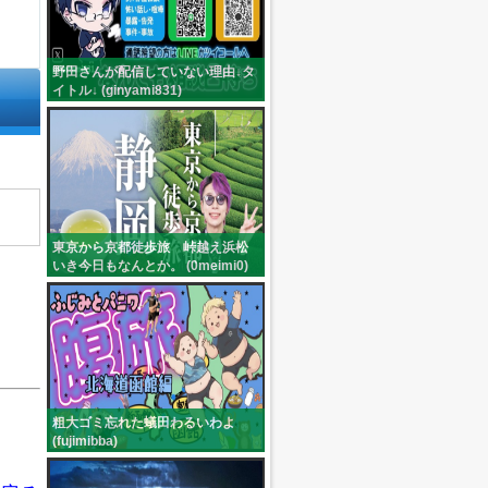
野田さんが配信していない理由↓タ
イトル↓ (ginyami831)
東京から京都徒歩旅 峠越え浜松
いき今日もなんとか。 (0meimi0)
粗大ゴミ忘れた蟻田わるいわよ
(fujimibba)