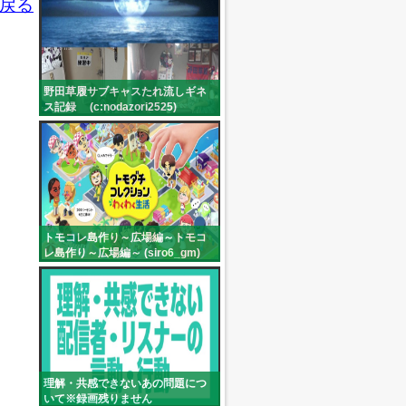
戻る
野田草履サブキャスたれ流しギネ
ス記録 (c:nodazori2525)
トモコレ島作り～広場編～トモコ
レ島作り～広場編～ (siro6_gm)
理解・共感できないあの問題につ
いて※録画残りません