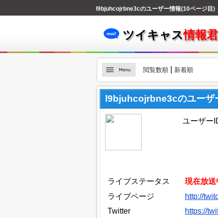
l9bjuhcojrbne3cのユーザー情報(10ページ目)
ツイキャス
情報
|
閲覧数順
新着順
l9bjuhcojrbne3cのユ
ユーザーID：
ライブステータス
現在放送
ライブページ
http://twi
Twitter
https://t