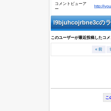
コメントビューア
http://j
ー
l9bjuhcojrbn
このユーザーが最近投稿したコメ
« 前
こ