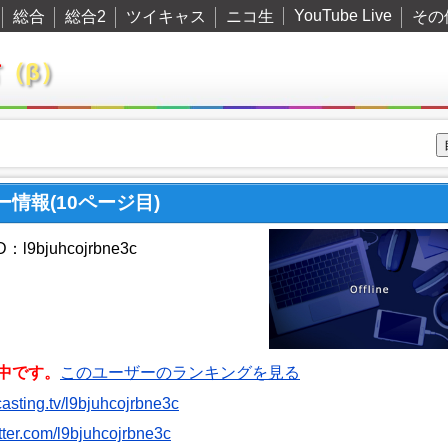
YouTube Live
総合
総合2
ツイキャス
ニコ生
その
君
（β）
ーザー情報(10ページ目)
l9bjuhcojrbne3c
中です。
このユーザーのランキングを見る
tcasting.tv/l9bjuhcojrbne3c
witter.com/l9bjuhcojrbne3c