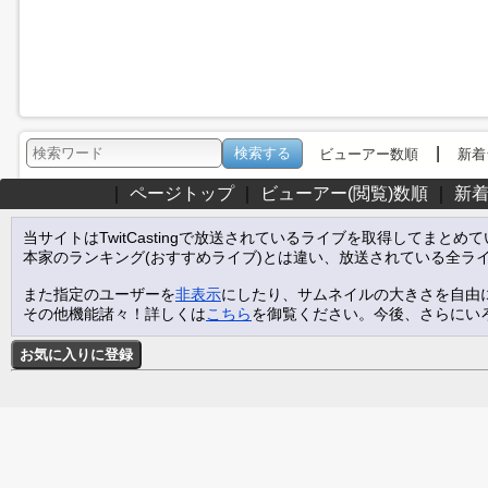
|
ビューアー数順
新着
｜
ページトップ
｜
ビューアー(閲覧)数順
｜
新
当サイトはTwitCastingで放送されているライブを取得してまとめ
本家のランキング(おすすめライブ)とは違い、放送されている全ラ
また指定のユーザーを
非表示
にしたり、サムネイルの大きさを自由
その他機能諸々！詳しくは
こちら
を御覧ください。今後、さらにい