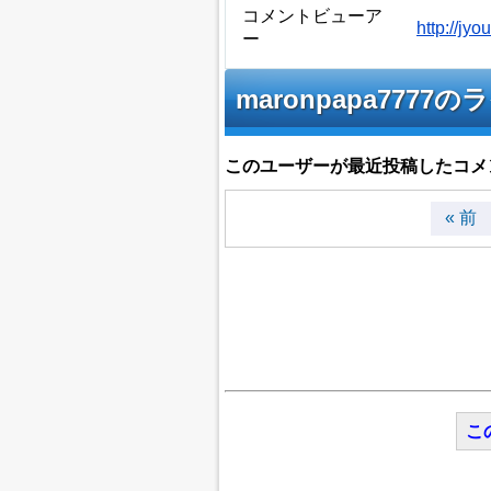
コメントビューア
http://j
ー
maronpapa77
このユーザーが最近投稿したコメ
« 前
こ