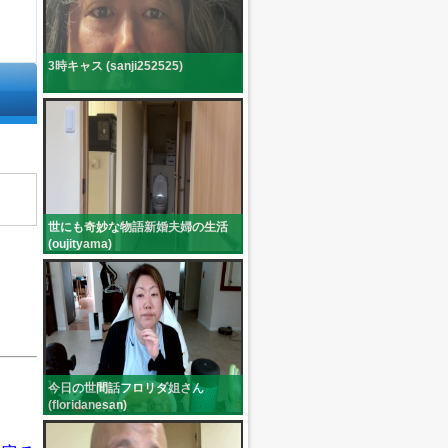
3時キャス (sanji252525)
世にも奇妙な物語新婚夫婦の生活
(oujityama)
今日の世間話フロリダ姐さん
(floridanesan)