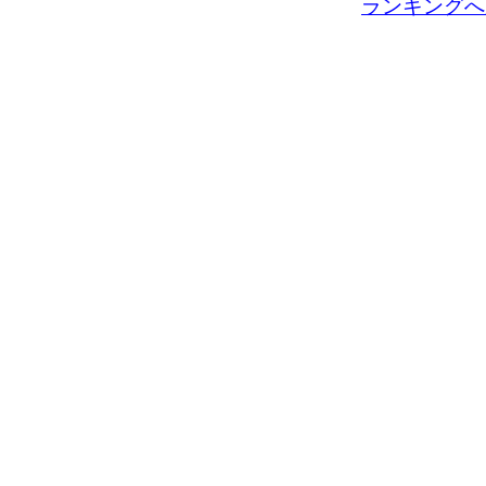
ランキングへ