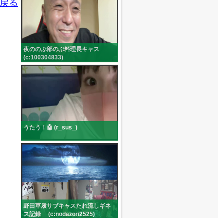
戻る
夜ののぶ部のぶ料理長キャス
(c:100304833)
うたう！🤖 (r_sus_)
野田草履サブキャスたれ流しギネ
ス記録 (c:nodazori2525)