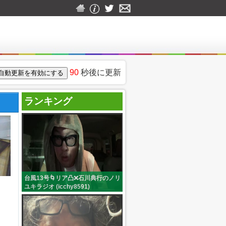
90
秒後に更新
ランキング
台風13号🌀リア凸❌石川典行のノリ
ユキラジオ (icchy8591)