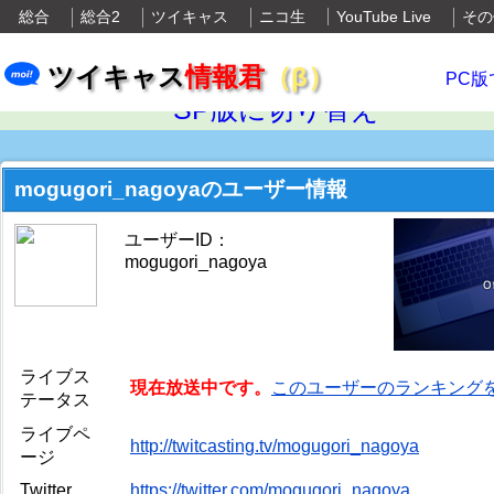
総合
総合2
ツイキャス
ニコ生
YouTube Live
その
ツイキャス
情報君
（β）
PC版
SP版に切り替え
mogugori_nagoyaのユーザー情報
ユーザーID：
mogugori_nagoya
ライブス
現在放送中です。
このユーザーのランキング
テータス
ライブペ
http://twitcasting.tv/mogugori_nagoya
ージ
Twitter
https://twitter.com/mogugori_nagoya