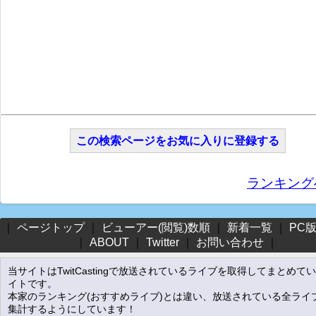
この検索ページをお気に入りに登録する
ランキング
｜
ページトップ
｜
ビューアー(閲覧)数順
｜
新着一覧
｜
PC
｜
ABOUT
｜
Twitter
｜
お問い合わせ
｜
当サイトはTwitCastingで放送されているライブを取得してまとめて
イトです。
本家のランキング(おすすめライブ)とは違い、放送されている全ライ
集計するようにしています！