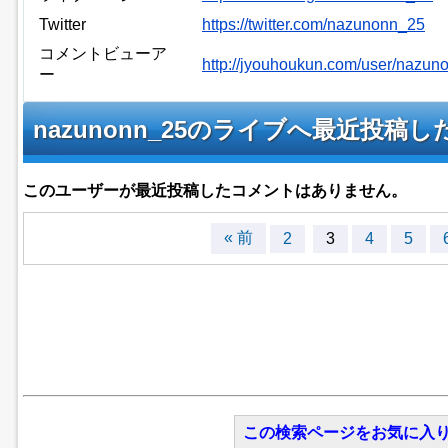
Twitter
https://twitter.com/nazunonn_25
コメントビューア
http://jyouhoukun.com/user/nazu
ー
nazunonn_25のライブへ最近投
このユーザーが最近投稿したコメントはありません。
« 前
2
3
4
5
この検索ページをお気に入