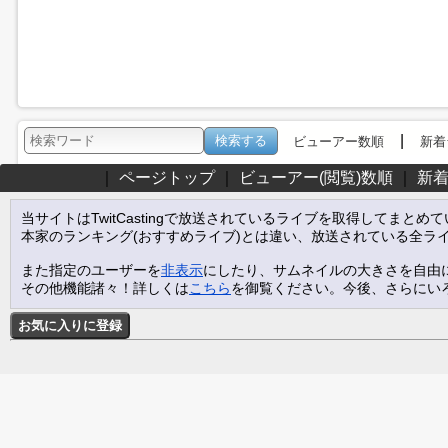
|
ビューアー数順
新着
｜
ページトップ
｜
ビューアー(閲覧)数順
｜
新
当サイトはTwitCastingで放送されているライブを取得してまとめ
本家のランキング(おすすめライブ)とは違い、放送されている全ラ
また指定のユーザーを
非表示
にしたり、サムネイルの大きさを自由
その他機能諸々！詳しくは
こちら
を御覧ください。今後、さらにい