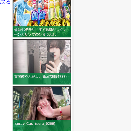
戻る
仙台七夕祭り すずめ踊り→クレ
ーンカリソマのひまつぶし
(niko_yumepirika)
質問箱やんだよ。 (kai72954787)
‐ςera➹ Cas- (sera_0209)