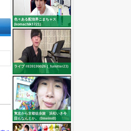
色々ある配信界こまちャス
(komachik1221)
ライブ #839199026 (_fumitter23)
東京から京都徒歩旅 浜松いき今
日もなんとか。 (0meimi0)