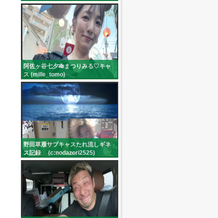
阿佐ヶ谷七夕🎋まつりみる♡キャ
ス (mille_tomo)
野田草履サブキャスたれ流しギネ
ス記録 (c:nodazori2525)