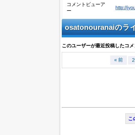
コメントビューア
http://j
ー
osatonouran
このユーザーが最近投稿したコメ
« 前
2
こ