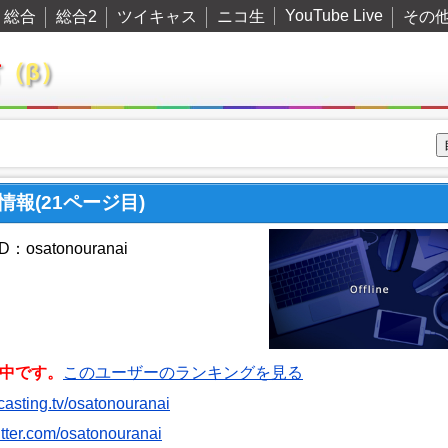
YouTube Live
総合
総合2
ツイキャス
ニコ生
その
君
（β）
ー情報(21ページ目)
osatonouranai
中です。
このユーザーのランキングを見る
itcasting.tv/osatonouranai
witter.com/osatonouranai