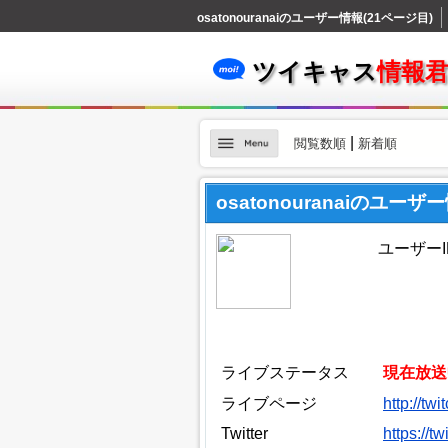
osatonouranaiのユーザー情報(21ページ目)
ツイキャス
情報
|
閲覧数順
新着順
osatonouranaiのユーザ
ユーザーID：
ライブステータス
現在放送
ライブページ
http://tw
Twitter
https://t