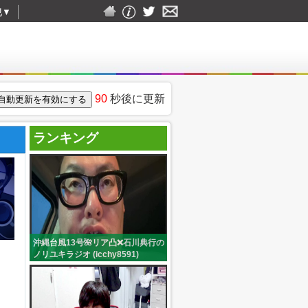
他
▼
90
秒後に更新
ランキング
沖縄台風13号🌺リア凸❌石川典行の
ノリユキラジオ (icchy8591)