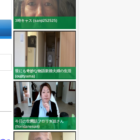
3時キャス (sanji252525)
世にも奇妙な物語新婚夫婦の生活
(oujityama)
今日の世間話フロリダ姐さん
(floridanesan)