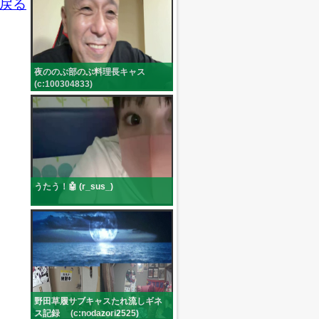
戻る
夜ののぶ部のぶ料理長キャス
(c:100304833)
うたう！🤖 (r_sus_)
野田草履サブキャスたれ流しギネ
ス記録 (c:nodazori2525)