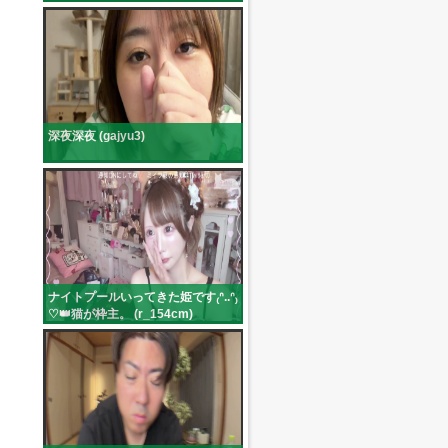
深夜深夜 (gajyu3)
ナイトプールいってきた姫です₍ᐢ..ᐢ₎
♡👑猫が枠主。 (r_154cm)