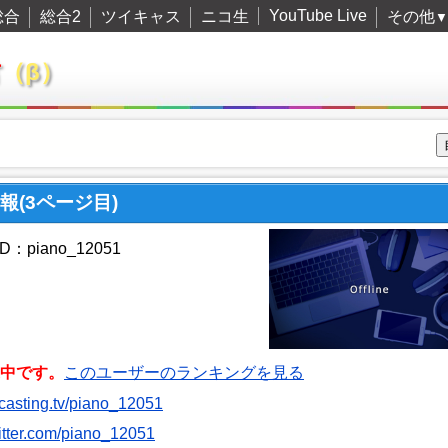
YouTube Live
総合
総合2
ツイキャス
ニコ生
その他
▼
君
（β）
情報(3ページ目)
：piano_12051
中です。
このユーザーのランキングを見る
itcasting.tv/piano_12051
witter.com/piano_12051