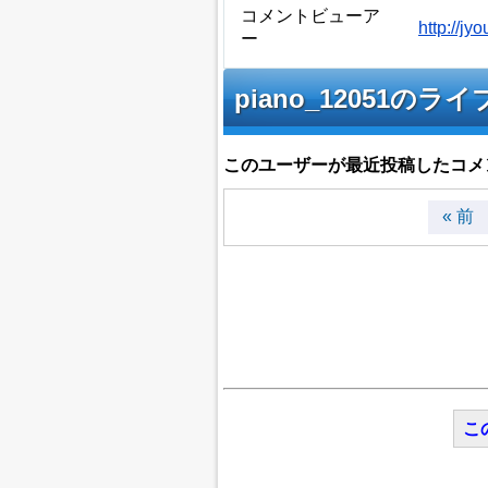
コメントビューア
http://j
ー
piano_12051
このユーザーが最近投稿したコメ
« 前
こ