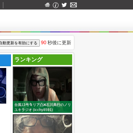
90
秒後に更新
ランキング
台風13号🌀リア凸❌石川典行のノリ
ユキラジオ (icchy8591)