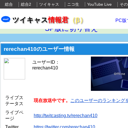
総合
総合2
ツイキャス
ニコ生
YouTube Live
その
ツイキャス
情報君
（β）
PC版
SP版に切り替え
rerechan410のユーザー情報
ユーザーID：
rerechan410
ライブス
現在放送中です。
このユーザーのランキング
テータス
ライブペ
http://twitcasting.tv/rerechan410
ージ
Twitter
https://twitter.com/rerechan410