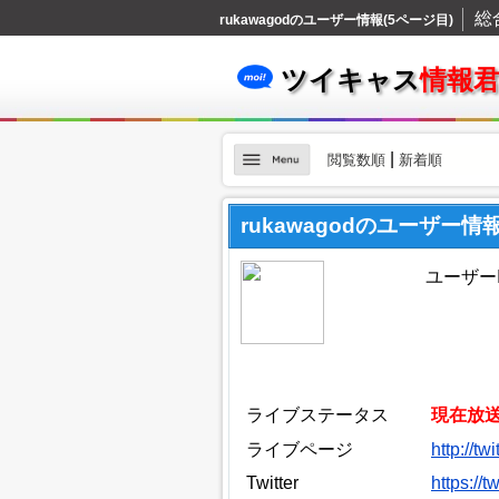
総
rukawagodのユーザー情報(5ページ目)
ツイキャス
情報
|
閲覧数順
新着順
rukawagodのユーザー情
ユーザーID
ライブステータス
現在放
ライブページ
http://t
Twitter
https://