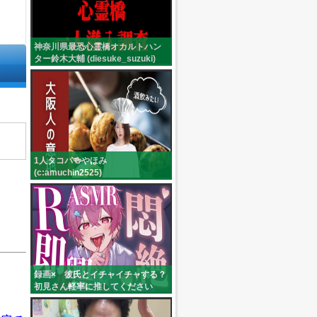
神奈川県最恐心霊橋オカルトハン
ター鈴木大輔 (diesuke_suzuki)
1人タコパ🍻やほみ
(c:amuchin2525)
録画× 彼氏とイチャイチャする？
初見さん軽率に推してください
(c:doroxtupu22222)