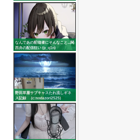
なんであの配信者にそんなこと...関
西弁の配信狂い (p_q1n)
野田草履サブキャスたれ流しギネ
ス記録 (c:nodazori2525)