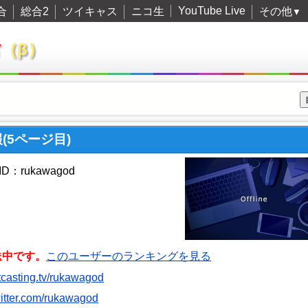
YouTube Live
合
総合2
ツイキャス
ニコ生
その他
▼
君
（β）
報(5ページ目)
：rukawagod
送中です。
このユーザーのランキングを見る
witcasting.tv/rukawagod
twitter.com/rukawagod