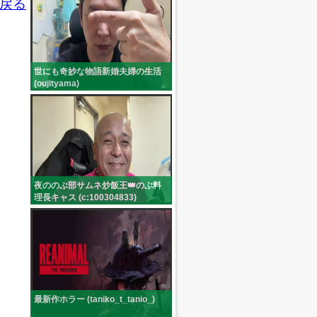
戻る
世にも奇妙な物語新婚夫婦の生活
(oujityama)
夜ののぶ部サムネ炒飯王👑のぶ料
理長キャス (c:100304833)
最新作ホラー (taniko_t_tanio_)