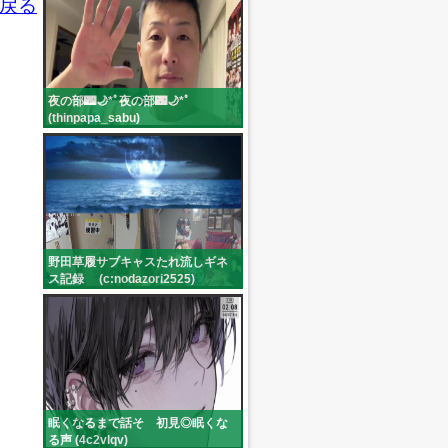
戻る
夜の部🌃🌙*ﾟ夜の部🌃🌙*ﾟ
(thinpapa_sabu)
野田草履サブキャスたれ流しギネ
ス記録 (c:nodazori2525)
眠くなるまで話そ 初見◎眠くな
る声 (4c2vlqv)