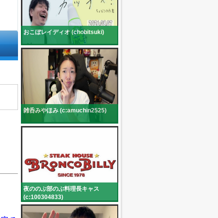
おこぼレイディオ (chobitsuki)
雑呑みやほみ (c:amuchin2525)
夜ののぶ部のぶ料理長キャス
(c:100304833)