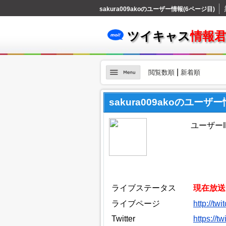
sakura009akoのユーザー情報(6ページ目)
ツイキャス
情報
|
閲覧数順
新着順
sakura009akoのユーザ
ユーザーID
ライブステータス
現在放送
ライブページ
http://tw
Twitter
https://t