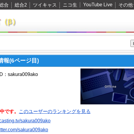
YouTube Live
総合
総合2
ツイキャス
ニコ生
その他
君
（β）
ー情報(6ページ目)
：sakura009ako
中です。
このユーザーのランキングを見る
itcasting.tv/sakura009ako
witter.com/sakura009ako