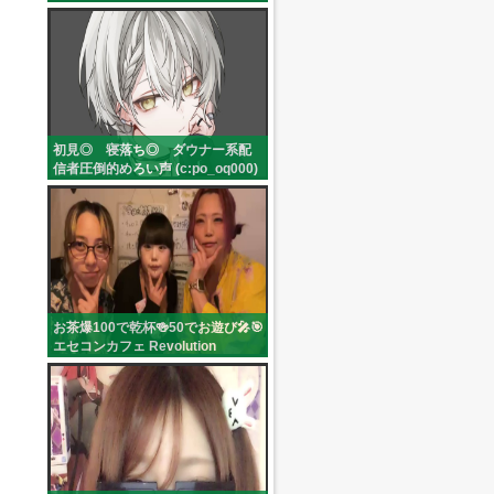
初見◎ 寝落ち◎ ダウナー系配
信者圧倒的めろい声 (c:po_oq000)
お茶爆100で乾杯🍻50でお遊び🎤🎯
エセコンカフェ Revolution
(revol_ution00)