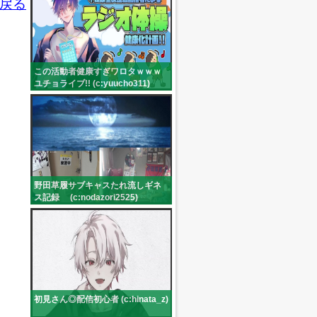
戻る
この活動者健康すぎワロタｗｗｗ
ユチョライブ!! (c:yuucho311)
野田草履サブキャスたれ流しギネ
ス記録 (c:nodazori2525)
初見さん◎配信初心者 (c:hinata_z)