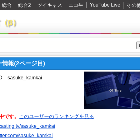
YouTube Live
総合
総合2
ツイキャス
ニコ生
その
君
（β）
ザー情報(2ページ目)
：sasuke_kamkai
中です。
このユーザーのランキングを見る
itcasting.tv/sasuke_kamkai
witter.com/sasuke_kamkai