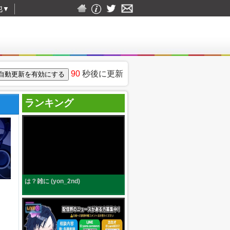
他
▼
90
秒後に更新
ランキング
は？雑に (yon_2nd)