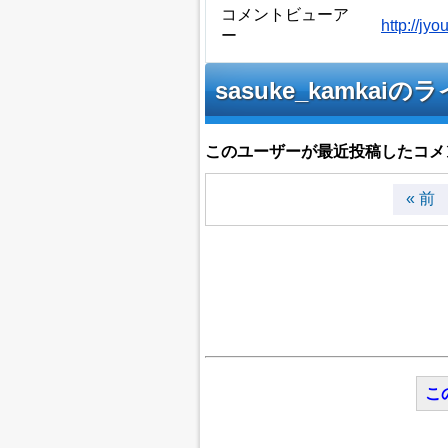
コメントビューア
http://j
ー
sasuke_kamk
このユーザーが最近投稿したコメ
« 前
こ