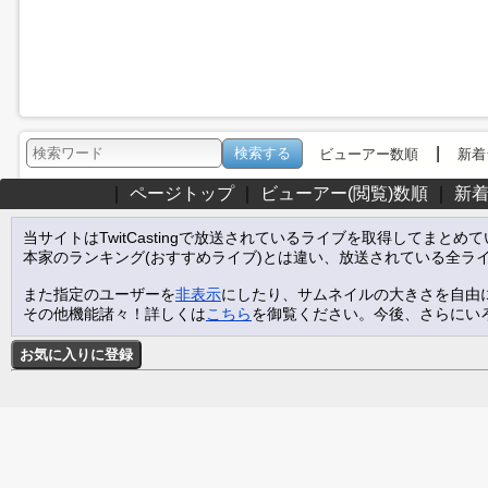
|
ビューアー数順
新着
｜
ページトップ
｜
ビューアー(閲覧)数順
｜
新
当サイトはTwitCastingで放送されているライブを取得してまとめ
本家のランキング(おすすめライブ)とは違い、放送されている全ラ
また指定のユーザーを
非表示
にしたり、サムネイルの大きさを自由
その他機能諸々！詳しくは
こちら
を御覧ください。今後、さらにい