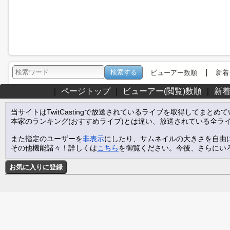
|
ビューアー数順
新着
｜
ページトップ
｜
ビューアー(閲覧)数順
｜
新
当サイトはTwitCastingで放送されているライブを取得してまとめ
本家のランキング(おすすめライブ)とは違い、放送されている全ラ
また指定のユーザーを
非表示
にしたり、サムネイルの大きさを自由
その他機能諸々！詳しくは
こちら
を御覧ください。今後、さらにい