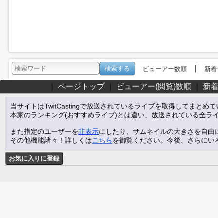
|
ビューアー数順
新着
｜
ページトップ
｜
ビューアー(閲覧)数順
｜
新
当サイトはTwitCastingで放送されているライブを取得してまとめ
本家のランキング(おすすめライブ)とは違い、放送されている全ラ
また指定のユーザーを
非表示
にしたり、サムネイルの大きさを自由
その他機能諸々！詳しくは
こちら
を御覧ください。今後、さらにい