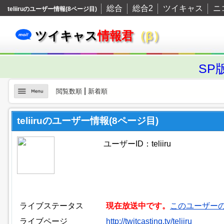
総合
総合2
ツイキャス
ニ
teliiruのユーザー情報(8ページ目)
ツイキャス
情報君
（β）
SP
|
閲覧数順
新着順
teliiruのユーザー情報(8ページ目)
ユーザーID：teliiru
ライブステータス
現在放送中です。
このユーザー
ライブページ
http://twitcasting.tv/teliiru