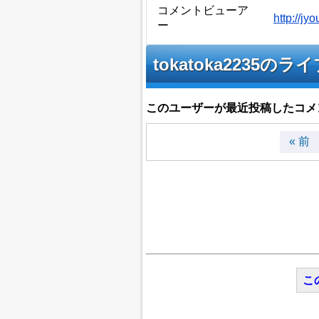
コメントビューア
http://j
ー
tokatoka223
このユーザーが最近投稿したコメ
« 前
こ