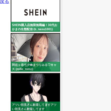
戻る
SHEIN購入品無限無職編！30代お
かまの生態配信 (b_nasu1001)
阿佐ヶ谷七夕🎋まつりみる♡キャ
ス (mille_tomo)
アツい初見さん歓迎してますアツ
い初見さん歓迎してます