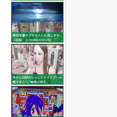
(skkk_2525)
野田草履サブキャスたれ流しギネ
ス記録 (c:nodazori2525)
今からSERAちゃんとナイトプール
姫です₍ᐢ..ᐢ₎♡👑猫が枠主。
(r_154cm)