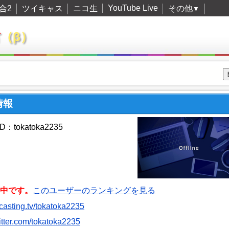
YouTube Live
合2
ツイキャス
ニコ生
その他
▼
君
（β）
情報
：tokatoka2235
中です。
このユーザーのランキングを見る
itcasting.tv/tokatoka2235
witter.com/tokatoka2235