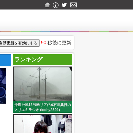
90
秒後に更新
ランキング
沖縄台風13号🌺リア凸❌石川典行の
ノリユキラジオ (icchy8591)