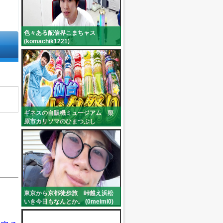
色々ある配信界こまちャス
(komachik1221)
ギネスの自販機ミュージアム 栗
原市カリソマのひまつぶし
(niko_yumepirika)
東京から京都徒歩旅 峠越え浜松
いき今日もなんとか。 (0meimi0)