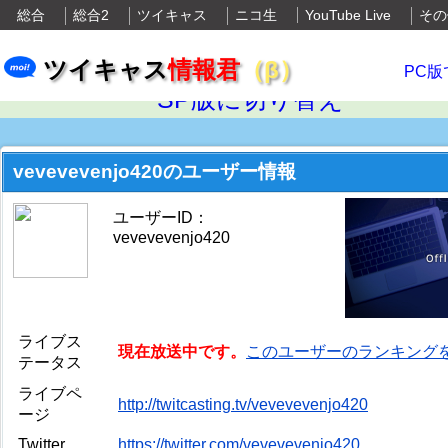
総合
総合2
ツイキャス
ニコ生
YouTube Live
その
ツイキャス
情報君
（β）
PC版
SP版に切り替え
vevevevenjo420のユーザー情報
ユーザーID：
vevevevenjo420
ライブス
現在放送中です。
このユーザーのランキング
テータス
ライブペ
http://twitcasting.tv/vevevevenjo420
ージ
Twitter
https://twitter.com/vevevevenjo420