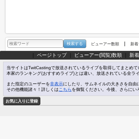
|
ビューアー数順
新着
｜
ページトップ
｜
ビューアー(閲覧)数順
｜
新
当サイトはTwitCastingで放送されているライブを取得してまとめ
本家のランキング(おすすめライブ)とは違い、放送されている全ラ
また指定のユーザーを
非表示
にしたり、サムネイルの大きさを自由
その他機能諸々！詳しくは
こちら
を御覧ください。今後、さらにい