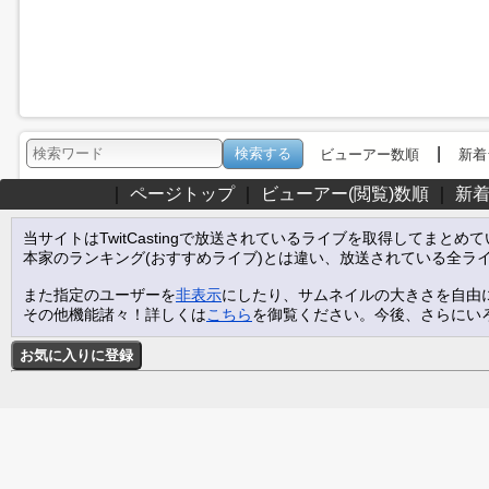
|
ビューアー数順
新着
｜
ページトップ
｜
ビューアー(閲覧)数順
｜
新
当サイトはTwitCastingで放送されているライブを取得してまとめ
本家のランキング(おすすめライブ)とは違い、放送されている全ラ
また指定のユーザーを
非表示
にしたり、サムネイルの大きさを自由
その他機能諸々！詳しくは
こちら
を御覧ください。今後、さらにい