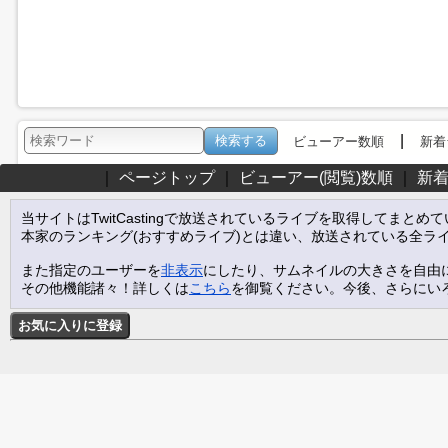
|
ビューアー数順
新着
｜
ページトップ
｜
ビューアー(閲覧)数順
｜
新
当サイトはTwitCastingで放送されているライブを取得してまとめ
本家のランキング(おすすめライブ)とは違い、放送されている全ラ
また指定のユーザーを
非表示
にしたり、サムネイルの大きさを自由
その他機能諸々！詳しくは
こちら
を御覧ください。今後、さらにい