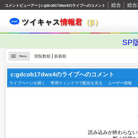
総合
総合
コメントビューアー | c:gdcob17dwx4のライブへのコメント
ツイキャス
情報君
（β）
SP
|
閲覧数順
新着順
c:gdcob17dwx4のライブへのコメント
ライブページを開く
専用ウィンドウで配信を見る
ユーザー情報
読み込みが終わらない