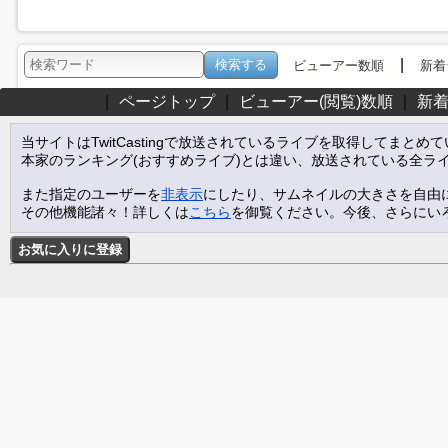
|
ビューアー数順
新着
｜
ページトップ
｜
ビューアー(閲覧)数順
｜
新
当サイトはTwitCastingで放送されているライブを取得してまとめ
本家のランキング(おすすめライブ)とは違い、放送されている全ラ
また指定のユーザーを
非表示
にしたり、サムネイルの大きさを自由
その他機能諸々！詳しくは
こちら
を御覧ください。今後、さらにい