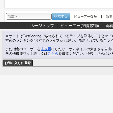
|
ビューアー数順
新着
｜
ページトップ
｜
ビューアー(閲覧)数順
｜
新
当サイトはTwitCastingで放送されているライブを取得してまとめ
本家のランキング(おすすめライブ)とは違い、放送されている全ラ
また指定のユーザーを
非表示
にしたり、サムネイルの大きさを自由
その他機能諸々！詳しくは
こちら
を御覧ください。今後、さらにい