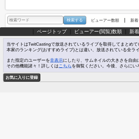
|
ビューアー数順
新着
｜
ページトップ
｜
ビューアー(閲覧)数順
｜
新
当サイトはTwitCastingで放送されているライブを取得してまとめ
本家のランキング(おすすめライブ)とは違い、放送されている全ラ
また指定のユーザーを
非表示
にしたり、サムネイルの大きさを自由
その他機能諸々！詳しくは
こちら
を御覧ください。今後、さらにい