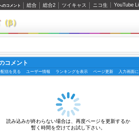
YouTube L
総合
総合2
ツイキャス
ニコ生
イブへのコメント
君
（β）
ブへのコメント
で配信を見る
ユーザー情報
ランキングを表示
ページ更新
入力画面に
読み込みが終わらない場合は、再度ページを更新するか
暫く時間を空けてお試し下さい。