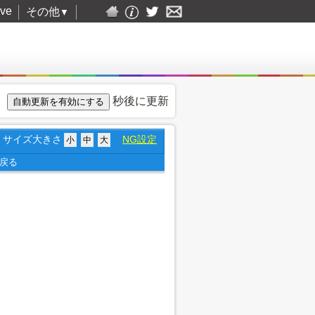
ive
その他
▼
秒後に更新
サイズ大きさ
NG設定
小
中
大
戻る