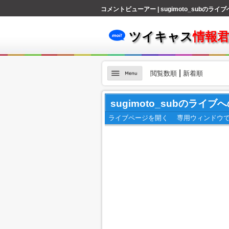
コメントビューアー | sugimoto_subのラ
ツイキャス
情報
|
閲覧数順
新着順
sugimoto_subのライ
ライブページを開く
専用ウィンドウ