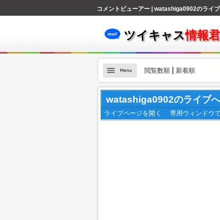
コメントビューアー | watashiga0902のラ
ツイキャス
情報
|
閲覧数順
新着順
watashiga0902のライ
ライブページを開く
専用ウィンドウ