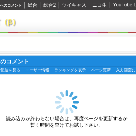
YouTube L
総合
総合2
ツイキャス
ニコ生
イブへのコメント
君
（β）
ブへのコメント
で配信を見る
ユーザー情報
ランキングを表示
ページ更新
入力画面に
読み込みが終わらない場合は、再度ページを更新するか
暫く時間を空けてお試し下さい。