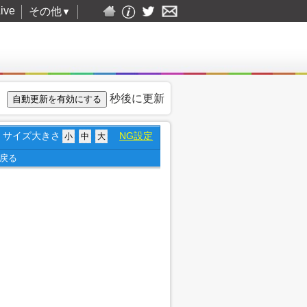
ive
その他
▼
秒後に更新
サイズ大きさ
NG設定
小
中
大
戻る