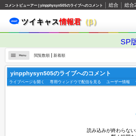
総合
総合
コメントビューアー | yinpphysyn505のライブへのコメント
ツイキャス
情報君
（β）
SP
|
閲覧数順
新着順
yinpphysyn505のライブへのコメント
ライブページを開く
専用ウィンドウで配信を見る
ユーザー情報
読み込みが終わらない