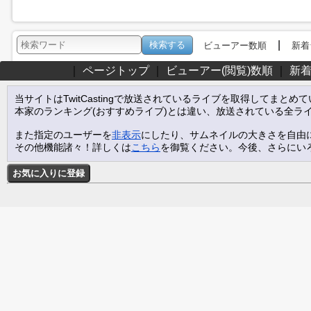
|
ビューアー数順
新着
｜
ページトップ
｜
ビューアー(閲覧)数順
｜
新
当サイトはTwitCastingで放送されているライブを取得してまとめ
本家のランキング(おすすめライブ)とは違い、放送されている全ラ
また指定のユーザーを
非表示
にしたり、サムネイルの大きさを自由
その他機能諸々！詳しくは
こちら
を御覧ください。今後、さらにい