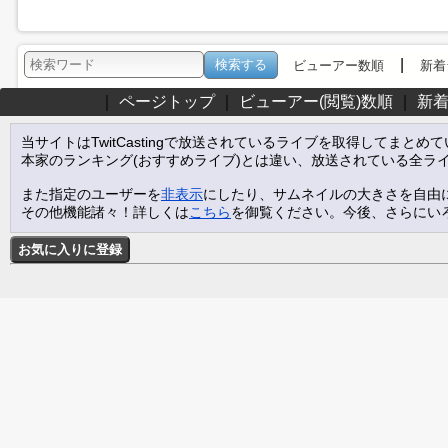
|
ビューアー数順
新着
｜
ページトップ
｜
ビューアー(閲覧)数順
｜
新
当サイトはTwitCastingで放送されているライブを取得してまとめ
本家のランキング(おすすめライブ)とは違い、放送されている全ラ
また指定のユーザーを
非表示
にしたり、サムネイルの大きさを自由
その他機能諸々！詳しくは
こちら
を御覧ください。今後、さらにい