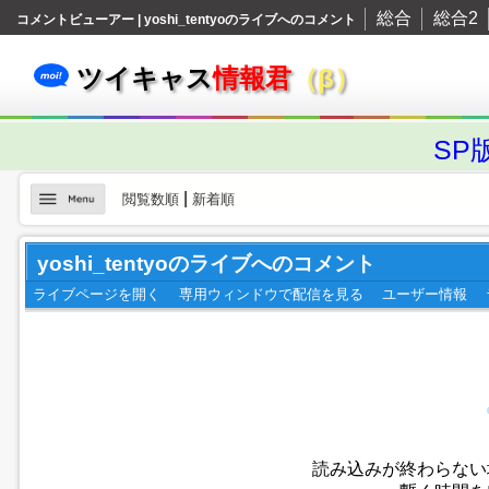
総合
総合2
コメントビューアー | yoshi_tentyoのライブへのコメント
ツイキャス
情報君
（β）
SP
|
閲覧数順
新着順
yoshi_tentyoのライブへのコメント
ライブページを開く
専用ウィンドウで配信を見る
ユーザー情報
読み込みが終わらない